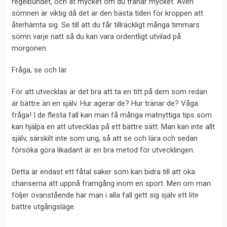
regelbundet, och ät mycket om du tränar mycket. Även
sömnen är viktig då det är den bästa tiden för kroppen att
återhämta sig. Se till att du får tillräckligt många timmars
sömn varje natt så du kan vara ordentligt utvilad på
morgonen.
Fråga, se och lär
För att utvecklas är det bra att ta en titt på dem som redan
är bättre än en själv. Hur agerar de? Hur tränar de? Våga
fråga! I de flesta fall kan man få många matnyttiga tips som
kan hjälpa en att utvecklas på ett bättre sätt. Man kan inte allt
själv, särskilt inte som ung, så att se och lära och sedan
försöka göra likadant är en bra metod för utvecklingen.
Detta är endast ett fåtal saker som kan bidra till att öka
chanserna att uppnå framgång inom en sport. Men om man
följer ovanstående har man i alla fall gett sig själv ett lite
bättre utgångsläge.